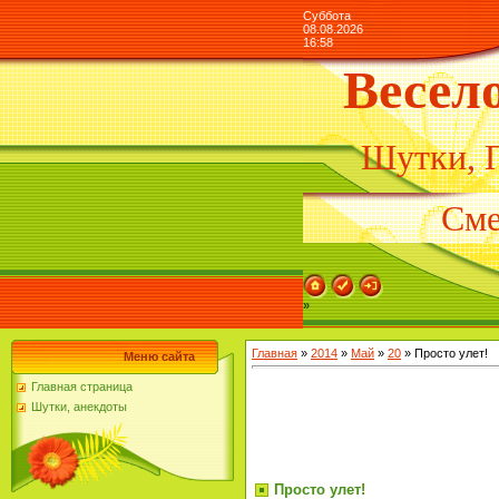
Суббота
08.08.2026
16:58
Весел
Шутки, 
Сме
»
Главная
»
2014
»
Май
»
20
» Просто улет!
Меню сайта
Главная страница
Шутки, анекдоты
Просто улет!