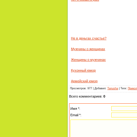
Не в деньгах счастье?
Мужчины о женщинах
Женщины о мужчинах
Кухонный юмор
Армейский юмор
Просмотров
:
977
|
Добавил
:
Tanusha
|
Теги
:
Прико
Всего комментариев
:
0
Имя *:
Email *: