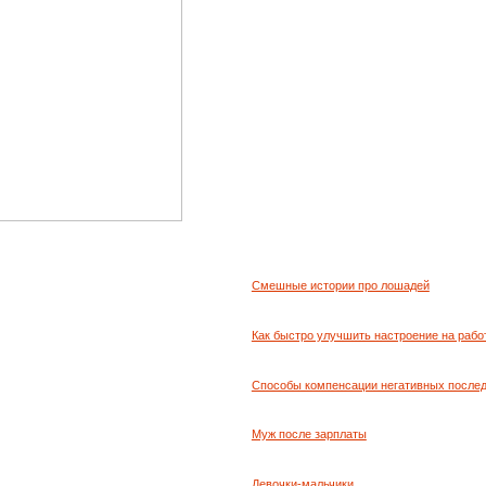
Смешные истории про лошадей
Как быстро улучшить настроение на рабо
Способы компенсации негативных послед
Муж после зарплаты
Девочки-мальчики