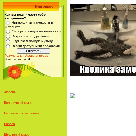
Наш опрос
Как вы поднимаете себе
настроение?
Читаю шутки и анекдоты в
интернете
Смотрю комедии по телевизору
Встречаюсь с друзьями
Слушаю любимую музыку
Всеми доступными способами
Результаты
|
Архив опросов
Всего ответов:
6
Любовь
Больничный юмор
Картинки с животными
Работа
Школьный юмор