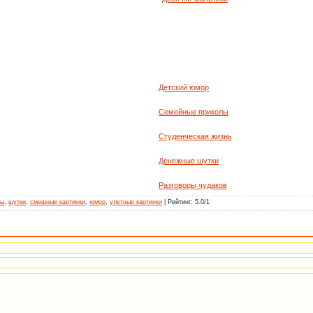
Детcкий юмор
Семейные приколы
Студенческая жизнь
Денежные шутки
Разговоры чудаков
лы
,
шутки
,
смешные картинки
,
юмор
,
улетные картинки
|
Рейтинг
:
5.0
/
1