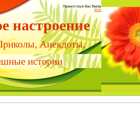
Приветствую Вас
Гость
RSS
ое настроение
Приколы, Анекдоты,
шные истории