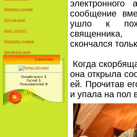
электронного 
Картинки с котами
сообщение вме
Хочу на море
ушло к пож
Алло, это кто?
священник
скончался тольк
Разговоры чудаков
Армейский юмор
Статистика
Когда скорбяща
она открыла со
Онлайн всего:
1
Гостей:
1
ей. Прочитав ег
Пользователей:
0
и упала на пол 