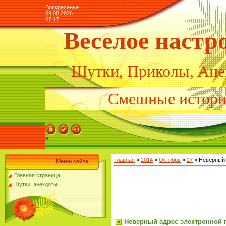
Воскресенье
09.08.2026
07:17
Веселое настр
Шутки, Приколы, Ане
Смешные истор
»
Главная
»
2014
»
Октябрь
»
27
» Неверный 
Меню сайта
Главная страница
Шутки, анекдоты
Неверный адрес электронной 