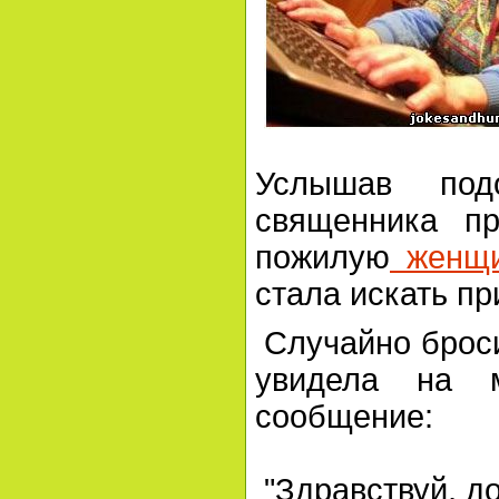
Услышав под
священника п
пожилую
женщи
стала искать пр
Случайно броси
увидела на м
сообщение:
"Здравствуй, до