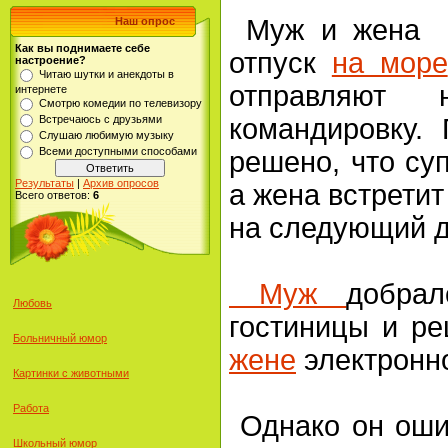
Муж и жена с
Наш опрос
Как вы поднимаете себе
отпуск
на море
настроение?
Читаю шутки и анекдоты в
отправляют 
интернете
Смотрю комедии по телевизору
Встречаюсь с друзьями
командировку.
Слушаю любимую музыку
Всеми доступными способами
решено, что суп
Результаты
|
Архив опросов
а жена встретит
Всего ответов:
6
на следующий д
Муж
добра
Любовь
гостиницы и ре
Больничный юмор
жене
электронн
Картинки с животными
Работа
Однако он оши
Школьный юмор