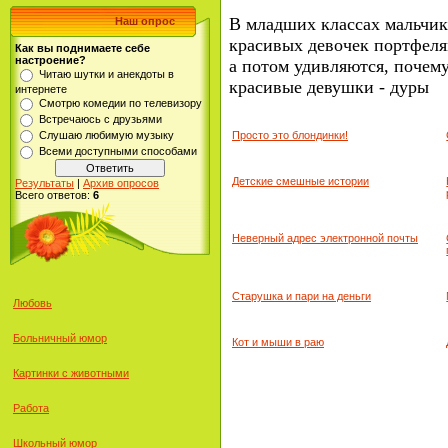
В младших классах мальчи
Наш опрос
красивых девочек портфеля
Как вы поднимаете себе
настроение?
а потом удивляются,
почему
Читаю шутки и анекдоты в
красивые девушки - дуры
интернете
Смотрю комедии по телевизору
Встречаюсь с друзьями
Просто это блондинки!
Слушаю любимую музыку
Всеми доступными способами
Детские смешные истории
Результаты
|
Архив опросов
Всего ответов:
6
Неверный адрес электронной почты
Старушка и пари на деньги
Любовь
Больничный юмор
Кот и мыши в раю
Картинки с животными
Работа
Школьный юмор