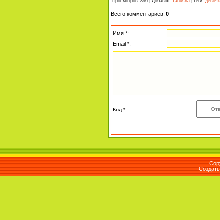
Просмотров
:
896
|
Добавил
:
Tanusha
|
Теги
:
девочк
Всего комментариев
:
0
Имя *:
Email *:
Код *:
Cop
Создат