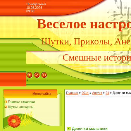
Понедельник
10.08.2026
09:58
Веселое настр
Шутки, Приколы, Ане
Смешные истор
»
Главная
»
2014
»
Август
»
21
» Девочки-ма
Меню сайта
Главная страница
Шутки, анекдоты
Девочки-мальчики